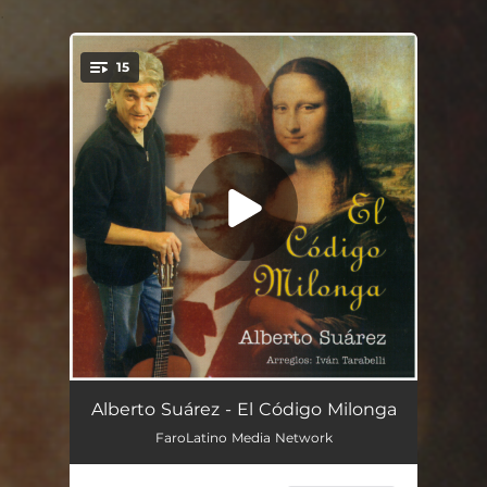
.
15
You're all set!
Aire Puro
03:20
Alberto Suárez - El Código Milonga
FaroLatino Media Network
El Escozor
02:10