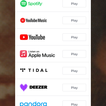
Manifiesto de la Rita
02:40
Play
El Jardinero
02:42
La Honestidad
03:20
Play
Preservativo o Castidad
03:23
Play
El Juramento
02:40
Ella Es Dentista
02:28
Play
El Plato
03:01
Conjuro
03:49
Play
Ilusión de Carnaval (feat. Jorge Fandermole)
03:53
El Código Milonga
03:01
Play
El Novio
03:32
La Moto
02:57
Play