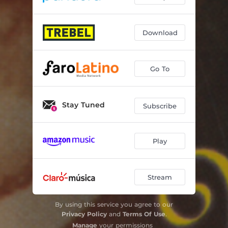
Penúltimo Café
05:19
Download
Go To
Stay Tuned
Subscribe
Play
Stream
By using this service you agree to our
Privacy Policy
and
Terms Of Use
.
Manage
your permissions