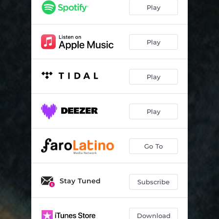
Valle Viejo y El Aguardiente
03:07
Play
Gualicho
03:04
Chacarera Del Árbol
02:54
Play
De Las Más Lindas
05:22
Play
El Quichupay
01:54
La Esperanzada
03:07
Play
Polcos
03:58
Vidala Del Silencio
05:14
Go To
Las Baltazar
04:25
El Parquecito
03:42
Stay Tuned
Subscribe
Download