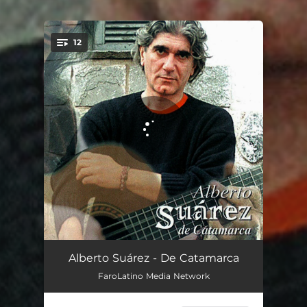
12
You're all set!
De Catamarca
01:51
Alberto Suárez - De Catamarca
FaroLatino Media Network
Música al Alma
02:30